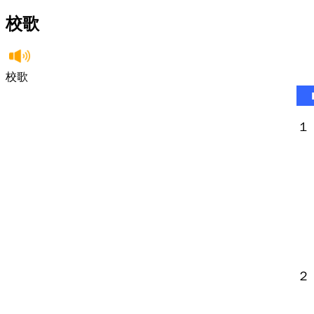
校歌
校歌
１
そ
君
さ
あ
東
２
ゆ
明