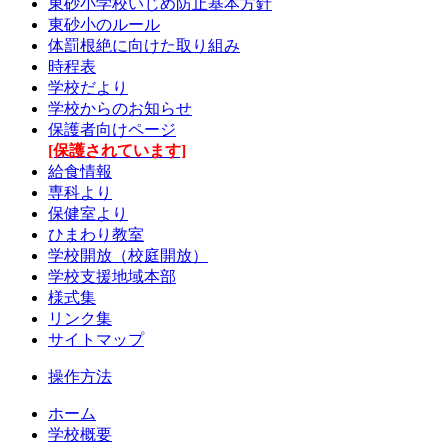
東砂小学校いじめ防止基本方針
東砂小のルール
体罰根絶に向けた取り組み
時程表
学校だより
学校からのお知らせ
保護者向けページ
[保護されています]
給食情報
専科より
保健室より
ひまわり教室
学校開放（校庭開放）
学校支援地域本部
様式集
リンク集
サイトマップ
操作方法
ホーム
学校概要