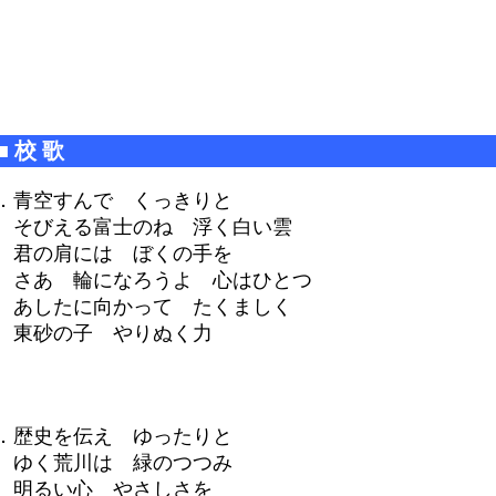
■
校 歌
．青空すんで くっきりと
びえる富士のね 浮く白い雲
の肩には ぼくの手を
あ 輪になろうよ 心はひとつ
したに向かって たくましく
砂の子 やりぬく力
．歴史を伝え ゆったりと
く荒川は 緑のつつみ
るい心 やさしさを