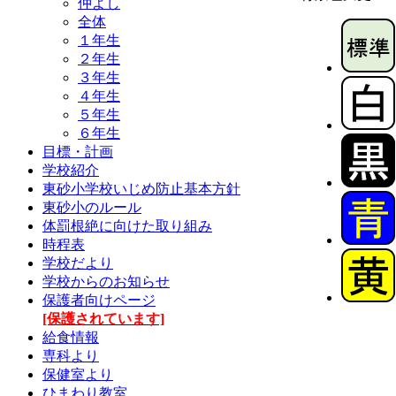
仲よし
全体
１年生
２年生
３年生
４年生
５年生
６年生
目標・計画
学校紹介
東砂小学校いじめ防止基本方針
東砂小のルール
体罰根絶に向けた取り組み
時程表
学校だより
学校からのお知らせ
保護者向けページ
[保護されています]
給食情報
専科より
保健室より
ひまわり教室