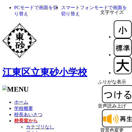
PCモードで画面を切
スマートフォンモードで画面を
文字サイズ
り替え
切り替え
江東区立東砂小学校
ふりがな表示
ホーム
音声読み上げ
学校概要
校長あいさつ
校長室から
カテゴリなし
背景色変更