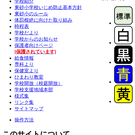
学校紹介
東砂小学校いじめ防止基本方針
東砂小のルール
体罰根絶に向けた取り組み
時程表
学校だより
学校からのお知らせ
保護者向けページ
[保護されています]
給食情報
専科より
保健室より
ひまわり教室
学校開放（校庭開放）
学校支援地域本部
様式集
リンク集
サイトマップ
操作方法
このサイトについて