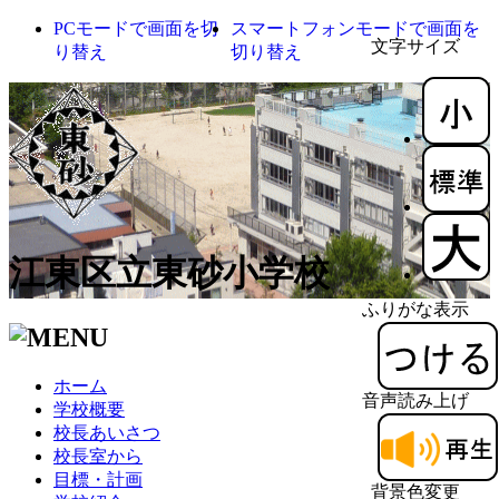
PCモードで画面を切
スマートフォンモードで画面を
文字サイズ
り替え
切り替え
江東区立東砂小学校
ふりがな表示
ホーム
音声読み上げ
学校概要
校長あいさつ
校長室から
目標・計画
背景色変更