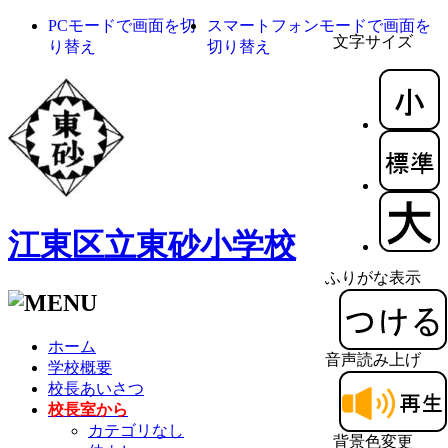
PCモードで画面を切
スマートフォンモードで画面を
文字サイズ
り替え
切り替え
江東区立東砂小学校
ふりがな表示
ホーム
音声読み上げ
学校概要
校長あいさつ
校長室から
カテゴリなし
背景色変更