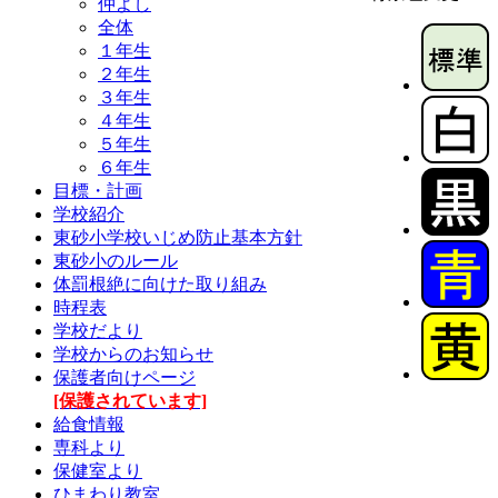
仲よし
全体
１年生
２年生
３年生
４年生
５年生
６年生
目標・計画
学校紹介
東砂小学校いじめ防止基本方針
東砂小のルール
体罰根絶に向けた取り組み
時程表
学校だより
学校からのお知らせ
保護者向けページ
[保護されています]
給食情報
専科より
保健室より
ひまわり教室